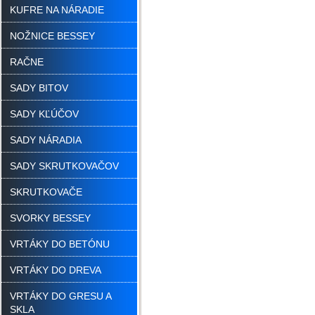
KUFRE NA NÁRADIE
NOŽNICE BESSEY
RAČNE
SADY BITOV
SADY KĽÚČOV
SADY NÁRADIA
SADY SKRUTKOVAČOV
SKRUTKOVAČE
SVORKY BESSEY
VRTÁKY DO BETÓNU
VRTÁKY DO DREVA
VRTÁKY DO GRESU A
SKLA