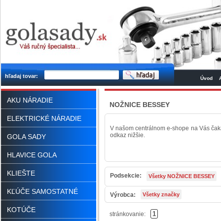
hľadaj tovar:
Úvod
AKU NÁRADIE
NOŽNICE BESSEY
ELEKTRICKÉ NÁRADIE
V našom centrálnom e-shope na Vás čak
odkaz nižšie.
GOLA SADY
HLAVICE GOLA
KLIEŠTE
Podsekcie:
Všetky NOŽNICE BESSEY
KĽÚČE SAMOSTATNÉ
Výrobca:
Všetky značky
KOTÚČE
1
stránkovanie: