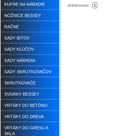
KUFRE NA NÁRADIE
1
stránkovanie:
NOŽNICE BESSEY
RAČNE
SADY BITOV
SADY KĽÚČOV
SADY NÁRADIA
SADY SKRUTKOVAČOV
SKRUTKOVAČE
SVORKY BESSEY
VRTÁKY DO BETÓNU
VRTÁKY DO DREVA
VRTÁKY DO GRESU A
SKLA