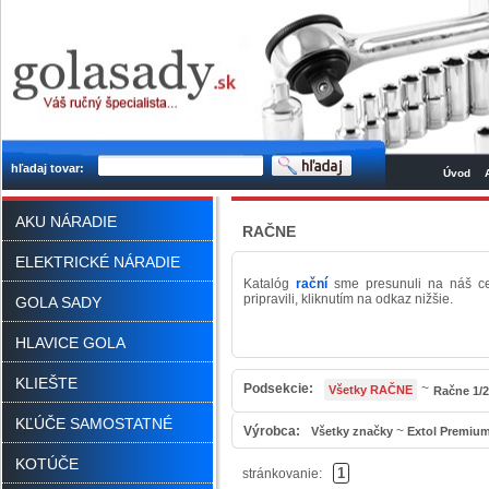
hľadaj tovar:
Úvod
AKU NÁRADIE
RAČNE
ELEKTRICKÉ NÁRADIE
Katalóg
rační
sme presunuli na náš cen
pripravili, kliknutím na odkaz nižšie.
GOLA SADY
HLAVICE GOLA
KLIEŠTE
Podsekcie:
~
Všetky RAČNE
Račne 1/2
KĽÚČE SAMOSTATNÉ
Výrobca:
~
Všetky značky
Extol Premiu
KOTÚČE
1
stránkovanie: