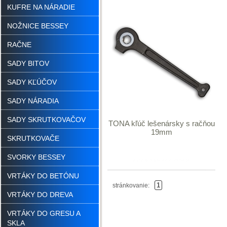
KUFRE NA NÁRADIE
NOŽNICE BESSEY
RAČNE
SADY BITOV
SADY KĽÚČOV
SADY NÁRADIA
SADY SKRUTKOVAČOV
TONA kľúč lešenársky s račňou
19mm
SKRUTKOVAČE
SVORKY BESSEY
VRTÁKY DO BETÓNU
1
stránkovanie:
VRTÁKY DO DREVA
VRTÁKY DO GRESU A
SKLA