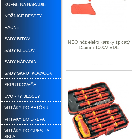
KUFRE NA NÁRADIE
NOŽNICE BESSEY
RAČNE
SADY BITOV
NEO nôž elektrikarsky špicatý
195mm 1000V VDE
SADY KĽÚČOV
SADY NÁRADIA
SADY SKRUTKOVAČOV
SKRUTKOVAČE
SVORKY BESSEY
VRTÁKY DO BETÓNU
VRTÁKY DO DREVA
VRTÁKY DO GRESU A
SKLA