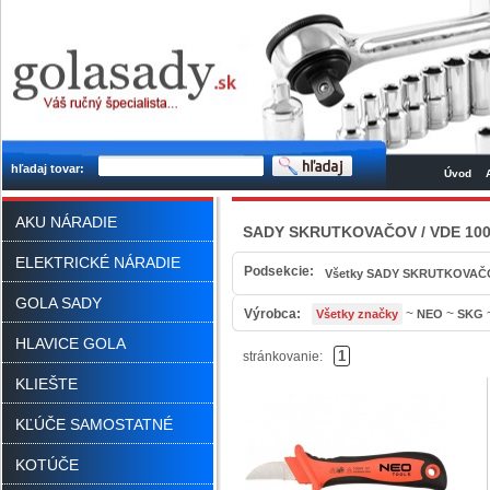
hľadaj tovar:
Úvod
AKU NÁRADIE
SADY SKRUTKOVAČOV / VDE 10
ELEKTRICKÉ NÁRADIE
Podsekcie:
Všetky SADY SKRUTKOVAČ
GOLA SADY
Výrobca:
~
~
Všetky značky
NEO
SKG
HLAVICE GOLA
1
stránkovanie:
KLIEŠTE
KĽÚČE SAMOSTATNÉ
KOTÚČE